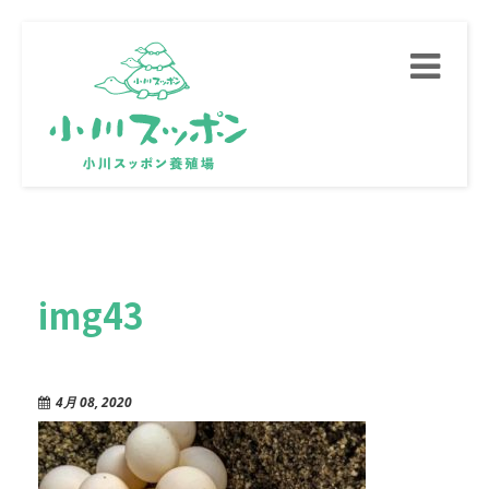
Toggle
navigati
img43
4月 08, 2020