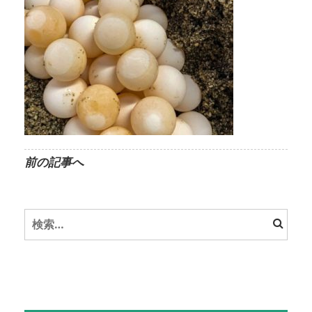
前の記事へ
検
索: