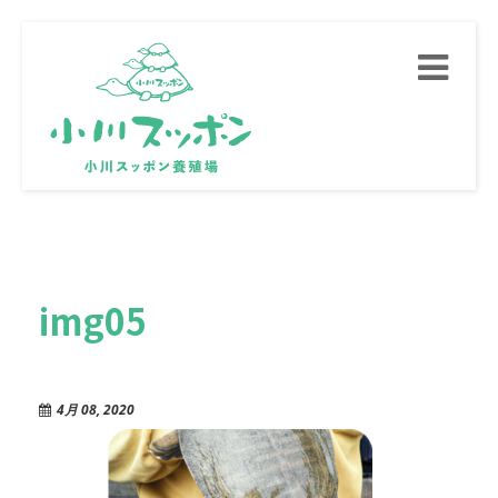
Toggle
navigati
img05
4月 08, 2020