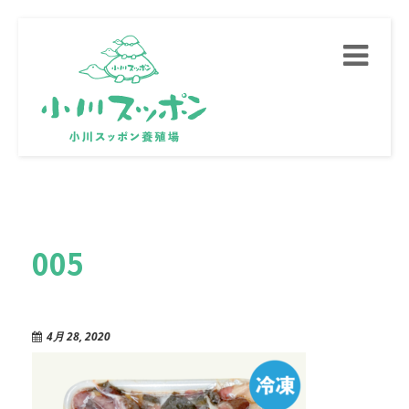
Toggle
navigati
005
4月 28, 2020