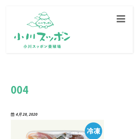
Toggle
navigati
004
4月 28, 2020